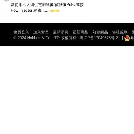
當使用乙太網供電測試儀/偵測儀PoEz連接
PoE Injector 網路......
more
會員登入
加入會員
最新消息
最新商品
熱銷商品
售後服務
© 2024 Hobbes & Co.,LTD 版權所有
|
粤ICP备17049578号-2
|
粤