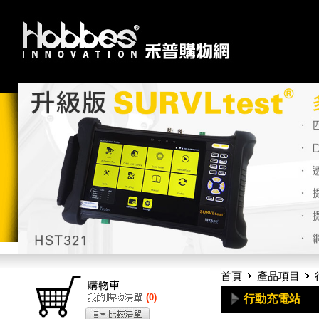
首頁
產品項目
(
0
)
行動充電站