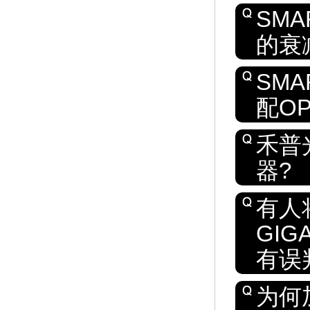
SMA
的衰
SMA
配O
禾普
器?
有人将
GI
有误
为何加