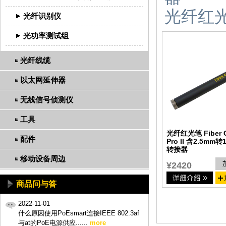
光纤红光笔
光纤识别仪
光功率测试组
光纤线缆
以太网延伸器
无线信号侦测仪
工具
光纤红光笔 Fiber C
配件
Pro II 含2.5mm转
转接器
移动设备周边
¥2420
商品问与答
2022-11-01
什么原因使用PoEsmart连接IEEE 802.3af
与at的PoE电源供应......
more