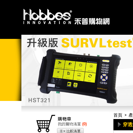
首頁
產
(
0
)
穿透